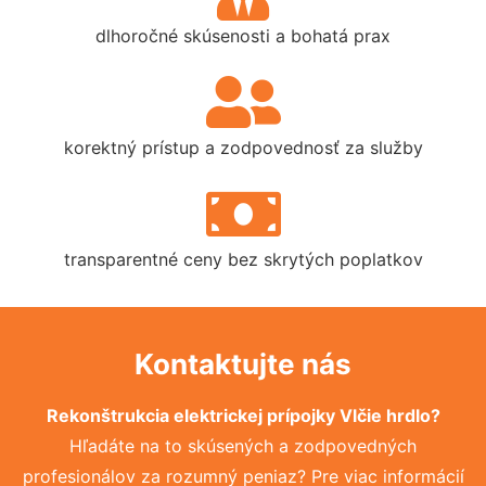
dlhoročné skúsenosti a bohatá prax
korektný prístup a zodpovednosť za služby
transparentné ceny bez skrytých poplatkov
Kontaktujte nás
Rekonštrukcia elektrickej prípojky Vlčie hrdlo?
Hľadáte na to skúsených a zodpovedných
profesionálov za rozumný peniaz? Pre viac informácií