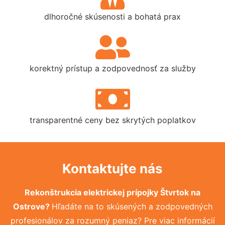
dlhoročné skúsenosti a bohatá prax
korektný prístup a zodpovednosť za služby
transparentné ceny bez skrytých poplatkov
Kontaktujte nás
Rekonštrukcia elektrickej prípojky Štvrtok na
Ostrove?
Hľadáte na to skúsených a zodpovedných
profesionálov za rozumný peniaz? Pre viac informácií