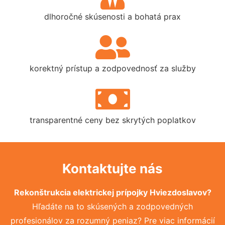
dlhoročné skúsenosti a bohatá prax
korektný prístup a zodpovednosť za služby
transparentné ceny bez skrytých poplatkov
Kontaktujte nás
Rekonštrukcia elektrickej prípojky Hviezdoslavov?
Hľadáte na to skúsených a zodpovedných
profesionálov za rozumný peniaz? Pre viac informácií