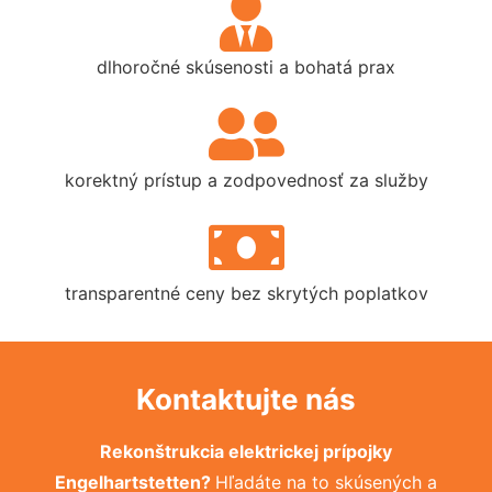
dlhoročné skúsenosti a bohatá prax
korektný prístup a zodpovednosť za služby
transparentné ceny bez skrytých poplatkov
Kontaktujte nás
Rekonštrukcia elektrickej prípojky
Engelhartstetten?
Hľadáte na to skúsených a