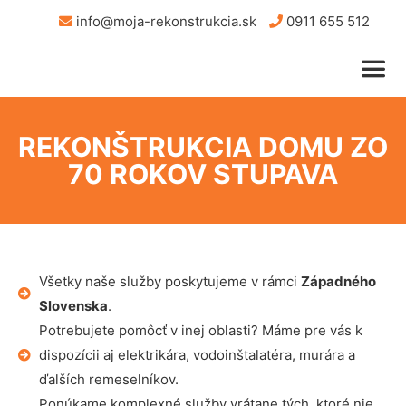
info@moja-rekonstrukcia.sk
0911 655 512
REKONŠTRUKCIA DOMU ZO
70 ROKOV STUPAVA
Všetky naše služby poskytujeme v rámci
Západného
Slovenska
.
Potrebujete pomôcť v inej oblasti? Máme pre vás k
dispozícii aj elektrikára, vodoinštalatéra, murára a
ďalších remeselníkov.
Ponúkame komplexné služby vrátane tých, ktoré nie