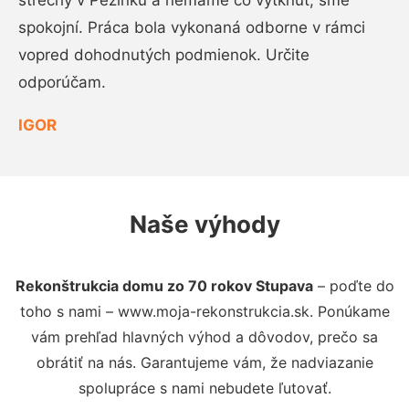
strechy v Pezinku a nemáme čo vytknúť, sme
spokojní. Práca bola vykonaná odborne v rámci
vopred dohodnutých podmienok. Určite
odporúčam.
IGOR
Naše výhody
Rekonštrukcia domu zo 70 rokov Stupava
– poďte do
toho s nami – www.moja-rekonstrukcia.sk. Ponúkame
vám prehľad hlavných výhod a dôvodov, prečo sa
obrátiť na nás. Garantujeme vám, že nadviazanie
spolupráce s nami nebudete ľutovať.