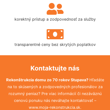
korektný prístup a zodpovednosť za služby
transparentné ceny bez skrytých poplatkov
Kontaktujte nás
Rekonštrukcia domu zo 70 rokov Stupava?
Hľadáte
na to skúsených a zodpovedných profesionálov za
rozumný peniaz? Pre viac informácií či nezáväznú
cenovú ponuku nás neváhajte kontaktovať –
www.moja-rekonstrukcia.sk.