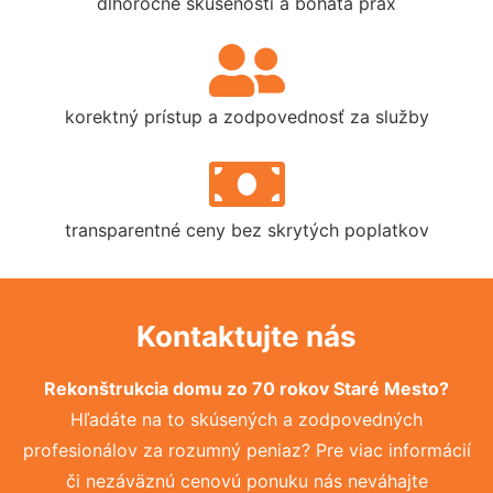
dlhoročné skúsenosti a bohatá prax
korektný prístup a zodpovednosť za služby
transparentné ceny bez skrytých poplatkov
Kontaktujte nás
Rekonštrukcia domu zo 70 rokov Staré Mesto?
Hľadáte na to skúsených a zodpovedných
profesionálov za rozumný peniaz? Pre viac informácií
či nezáväznú cenovú ponuku nás neváhajte