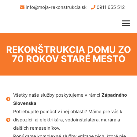
info@moja-rekonstrukcia.sk
0911 655 512
REKONŠTRUKCIA DOMU ZO
70 ROKOV STARÉ MESTO
Všetky naše služby poskytujeme v rámci
Západného
Slovenska
.
Potrebujete pomôcť v inej oblasti? Máme pre vás k
dispozícii aj elektrikára, vodoinštalatéra, murára a
ďalších remeselníkov.
Ponúkame komplexné služby vrátane tých, ktoré nie