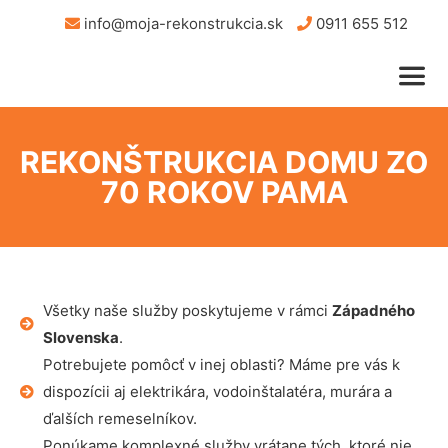
info@moja-rekonstrukcia.sk
0911 655 512
REKONŠTRUKCIA DOMU ZO
70 ROKOV PAMA
Všetky naše služby poskytujeme v rámci
Západného
Slovenska
.
Potrebujete pomôcť v inej oblasti? Máme pre vás k
dispozícii aj elektrikára, vodoinštalatéra, murára a
ďalších remeselníkov.
Ponúkame komplexné služby vrátane tých, ktoré nie