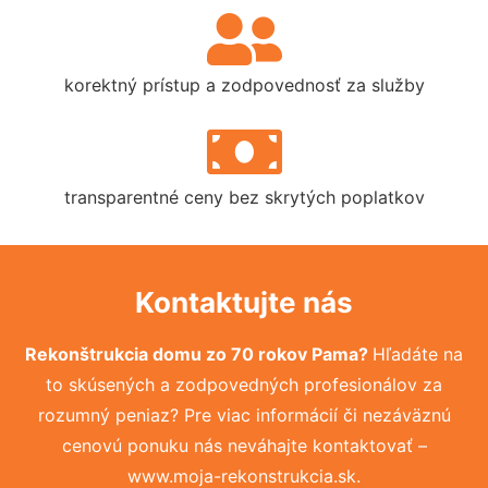
korektný prístup a zodpovednosť za služby
transparentné ceny bez skrytých poplatkov
Kontaktujte nás
Rekonštrukcia domu zo 70 rokov Pama?
Hľadáte na
to skúsených a zodpovedných profesionálov za
rozumný peniaz? Pre viac informácií či nezáväznú
cenovú ponuku nás neváhajte kontaktovať –
www.moja-rekonstrukcia.sk.