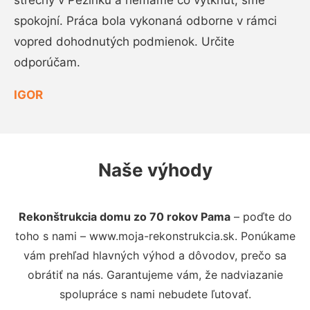
strechy v Pezinku a nemáme čo vytknúť, sme
spokojní. Práca bola vykonaná odborne v rámci
vopred dohodnutých podmienok. Určite
odporúčam.
IGOR
Naše výhody
Rekonštrukcia domu zo 70 rokov Pama
– poďte do
toho s nami – www.moja-rekonstrukcia.sk. Ponúkame
vám prehľad hlavných výhod a dôvodov, prečo sa
obrátiť na nás. Garantujeme vám, že nadviazanie
spolupráce s nami nebudete ľutovať.