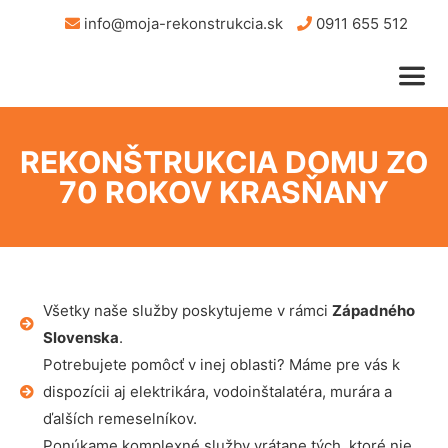
info@moja-rekonstrukcia.sk
0911 655 512
REKONŠTRUKCIA DOMU ZO
70 ROKOV KRASŇANY
Všetky naše služby poskytujeme v rámci
Západného
Slovenska
.
Potrebujete pomôcť v inej oblasti? Máme pre vás k
dispozícii aj elektrikára, vodoinštalatéra, murára a
ďalších remeselníkov.
Ponúkame komplexné služby vrátane tých, ktoré nie