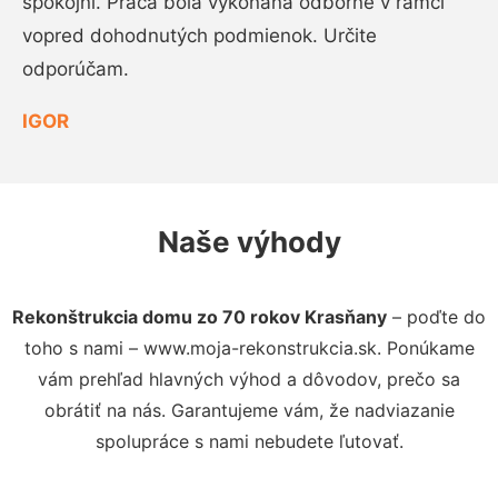
spokojní. Práca bola vykonaná odborne v rámci
vopred dohodnutých podmienok. Určite
odporúčam.
IGOR
Naše výhody
Rekonštrukcia domu zo 70 rokov Krasňany
– poďte do
toho s nami – www.moja-rekonstrukcia.sk. Ponúkame
vám prehľad hlavných výhod a dôvodov, prečo sa
obrátiť na nás. Garantujeme vám, že nadviazanie
spolupráce s nami nebudete ľutovať.