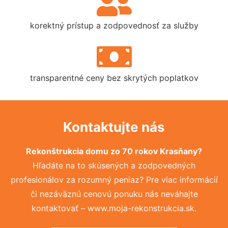
korektný prístup a zodpovednosť za služby
transparentné ceny bez skrytých poplatkov
Kontaktujte nás
Rekonštrukcia domu zo 70 rokov Krasňany?
Hľadáte na to skúsených a zodpovedných
profesionálov za rozumný peniaz? Pre viac informácií
či nezáväznú cenovú ponuku nás neváhajte
kontaktovať – www.moja-rekonstrukcia.sk.