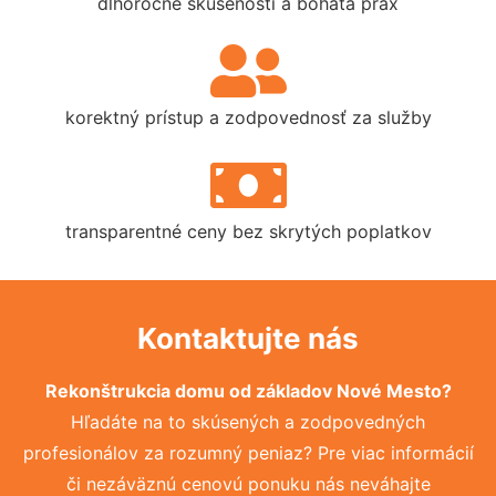
dlhoročné skúsenosti a bohatá prax
korektný prístup a zodpovednosť za služby
transparentné ceny bez skrytých poplatkov
Kontaktujte nás
Rekonštrukcia domu od základov Nové Mesto?
Hľadáte na to skúsených a zodpovedných
profesionálov za rozumný peniaz? Pre viac informácií
či nezáväznú cenovú ponuku nás neváhajte