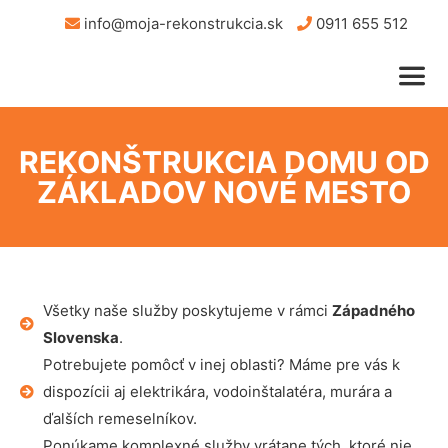
info@moja-rekonstrukcia.sk
0911 655 512
REKONŠTRUKCIA DOMU OD
ZÁKLADOV NOVÉ MESTO
Všetky naše služby poskytujeme v rámci
Západného
Slovenska
.
Potrebujete pomôcť v inej oblasti? Máme pre vás k
dispozícii aj elektrikára, vodoinštalatéra, murára a
ďalších remeselníkov.
Ponúkame komplexné služby vrátane tých, ktoré nie