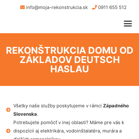
info@moja-rekonstrukcia.sk
0911 655 512
REKONŠTRUKCIA DOMU OD
ZÁKLADOV DEUTSCH
HASLAU
Všetky naše služby poskytujeme v rámci
Západného
Slovenska
.
Potrebujete pomôcť v inej oblasti? Máme pre vás k
dispozícii aj elektrikára, vodoinštalatéra, murára a