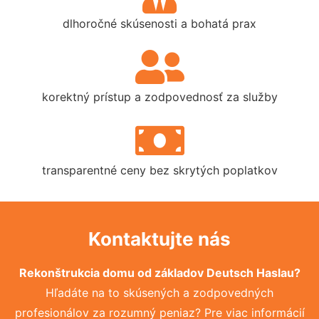
dlhoročné skúsenosti a bohatá prax
korektný prístup a zodpovednosť za služby
transparentné ceny bez skrytých poplatkov
Kontaktujte nás
Rekonštrukcia domu od základov Deutsch Haslau?
Hľadáte na to skúsených a zodpovedných
profesionálov za rozumný peniaz? Pre viac informácií