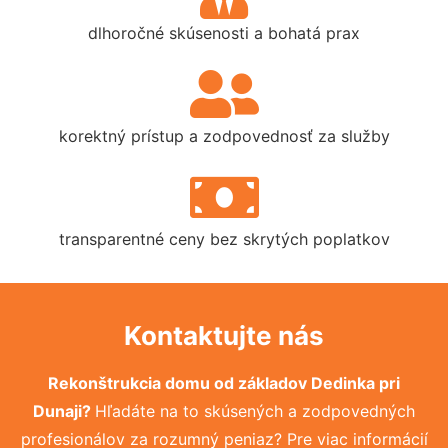
dlhoročné skúsenosti a bohatá prax
korektný prístup a zodpovednosť za služby
transparentné ceny bez skrytých poplatkov
Kontaktujte nás
Rekonštrukcia domu od základov Dedinka pri
Dunaji?
Hľadáte na to skúsených a zodpovedných
profesionálov za rozumný peniaz? Pre viac informácií