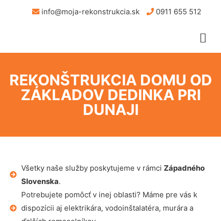
info@moja-rekonstrukcia.sk
0911 655 512
REKONŠTRUKCIA DOMU OD
ZÁKLADOV DEDINKA PRI
DUNAJI
Všetky naše služby poskytujeme v rámci
Západného
Slovenska
.
Potrebujete pomôcť v inej oblasti? Máme pre vás k
dispozícii aj elektrikára, vodoinštalatéra, murára a