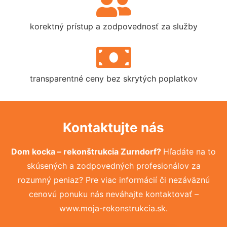
korektný prístup a zodpovednosť za služby
transparentné ceny bez skrytých poplatkov
Kontaktujte nás
Dom kocka – rekonštrukcia Zurndorf?
Hľadáte na to
skúsených a zodpovedných profesionálov za
rozumný peniaz? Pre viac informácií či nezáväznú
cenovú ponuku nás neváhajte kontaktovať –
www.moja-rekonstrukcia.sk.