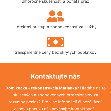
dlhoročné skúsenosti a bohatá prax
korektný prístup a zodpovednosť za služby
transparentné ceny bez skrytých poplatkov
Kontaktujte nás
Dom kocka – rekonštrukcia Marianka?
Hľadáte na to
skúsených a zodpovedných profesionálov za
rozumný peniaz? Pre viac informácií či nezáväznú
cenovú ponuku nás neváhajte kontaktovať –