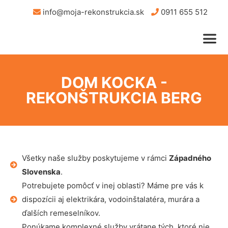
info@moja-rekonstrukcia.sk
0911 655 512
DOM KOCKA -
REKONŠTRUKCIA BERG
Všetky naše služby poskytujeme v rámci
Západného
Slovenska
.
Potrebujete pomôcť v inej oblasti? Máme pre vás k
dispozícii aj elektrikára, vodoinštalatéra, murára a
ďalších remeselníkov.
Ponúkame komplexné služby vrátane tých, ktoré nie