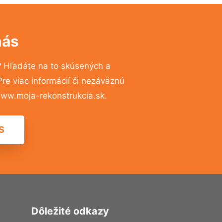
nás
?
Hľadáte na to skúsených a
e viac informácií či nezáväznú
ww.moja-rekonstrukcia.sk.
S
Dôležité odkazy