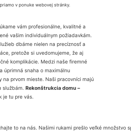
 priamo v ponuke webovej stránky.
úkame vám profesionálne, kvalitné a
bené vašim individuálnym požiadavkám.
 služieb dbáme nielen na precíznosť a
ráce, pretože si uvedomujeme, že aj
čné komplikácie. Medzi naše firemné
up a úprimná snaha o maximálnu
y na prvom mieste. Naši pracovníci majú
im službám.
Rekonštrukcia domu –
je tu pre vás.
hajte to na nás. Našimi rukami prešlo veľké množstvo s