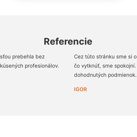
Referencie
osťou prebehla bez
Cez túto stránku sme si 
 skúsených profesionálov.
čo vytknúť, sme spokojní
dohodnutých podmienok.
IGOR