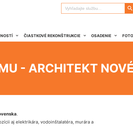
Search 
Search
for:
TNOSTÍ
ČIASTKOVÉ REKONŠTRUKCIE
OSADENIE
FOTO
MU - ARCHITEKT NOV
ovenska
.
ícii aj elektrikára, vodoinštalatéra, murára a