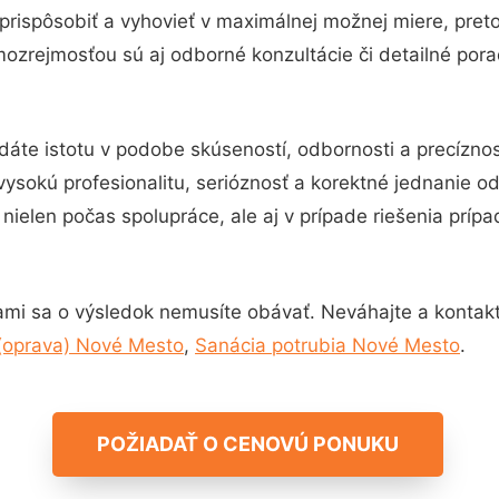
prispôsobiť a vyhovieť v maximálnej možnej miere, pret
ozrejmosťou sú aj odborné konzultácie či detailné pora
dáte istotu v podobe skúseností, odbornosti a precízn
vysokú profesionalitu, serióznosť a korektné jednanie 
nielen počas spolupráce, ale aj v prípade riešenia príp
ami sa o výsledok nemusíte obávať. Neváhajte a kontaktujt
(oprava) Nové Mesto
,
Sanácia potrubia Nové Mesto
.
POŽIADAŤ O CENOVÚ PONUKU