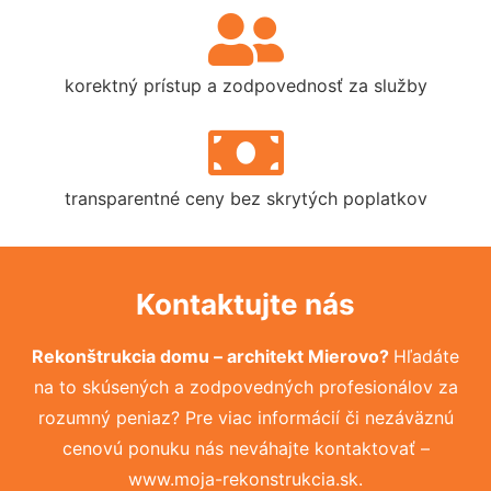
korektný prístup a zodpovednosť za služby
transparentné ceny bez skrytých poplatkov
Kontaktujte nás
Rekonštrukcia domu – architekt Mierovo?
Hľadáte
na to skúsených a zodpovedných profesionálov za
rozumný peniaz? Pre viac informácií či nezáväznú
cenovú ponuku nás neváhajte kontaktovať –
www.moja-rekonstrukcia.sk.