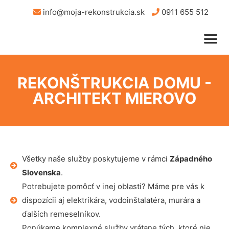
info@moja-rekonstrukcia.sk
0911 655 512
REKONŠTRUKCIA DOMU -
ARCHITEKT MIEROVO
Všetky naše služby poskytujeme v rámci
Západného
Slovenska
.
Potrebujete pomôcť v inej oblasti? Máme pre vás k
dispozícii aj elektrikára, vodoinštalatéra, murára a
ďalších remeselníkov.
Ponúkame komplexné služby vrátane tých, ktoré nie