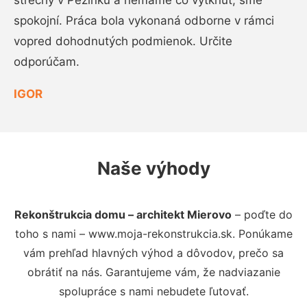
strechy v Pezinku a nemáme čo vytknúť, sme
spokojní. Práca bola vykonaná odborne v rámci
vopred dohodnutých podmienok. Určite
odporúčam.
IGOR
Naše výhody
Rekonštrukcia domu – architekt Mierovo
– poďte do
toho s nami – www.moja-rekonstrukcia.sk. Ponúkame
vám prehľad hlavných výhod a dôvodov, prečo sa
obrátiť na nás. Garantujeme vám, že nadviazanie
spolupráce s nami nebudete ľutovať.