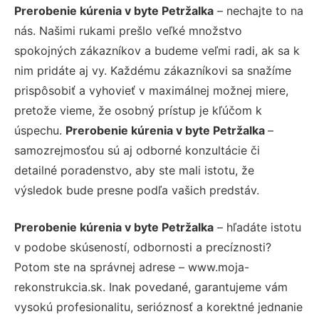
Prerobenie kúrenia v byte Petržalka
– nechajte to na
nás. Našimi rukami prešlo veľké množstvo
spokojných zákazníkov a budeme veľmi radi, ak sa k
nim pridáte aj vy. Každému zákazníkovi sa snažíme
prispôsobiť a vyhovieť v maximálnej možnej miere,
pretože vieme, že osobný prístup je kľúčom k
úspechu.
Prerobenie kúrenia v byte Petržalka
–
samozrejmosťou sú aj odborné konzultácie či
detailné poradenstvo, aby ste mali istotu, že
výsledok bude presne podľa vašich predstáv.
Prerobenie kúrenia v byte Petržalka
– hľadáte istotu
v podobe skúseností, odbornosti a precíznosti?
Potom ste na správnej adrese – www.moja-
rekonstrukcia.sk. Inak povedané, garantujeme vám
vysokú profesionalitu, serióznosť a korektné jednanie