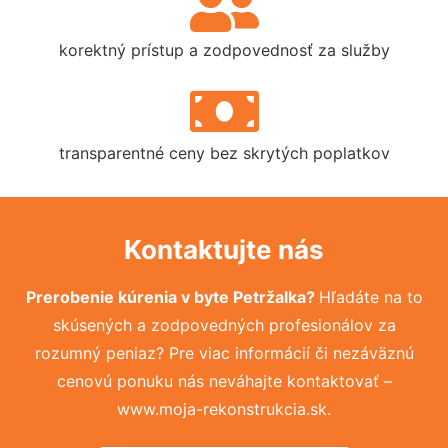
korektný prístup a zodpovednosť za služby
transparentné ceny bez skrytých poplatkov
Kontaktujte nás
Prerobenie kúrenia v byte Petržalka?
Hľadáte na to
skúsených a zodpovedných profesionálov za
rozumný peniaz? Pre viac informácií či nezáväznú
cenovú ponuku nás neváhajte kontaktovať –
www.moja-rekonstrukcia.sk.