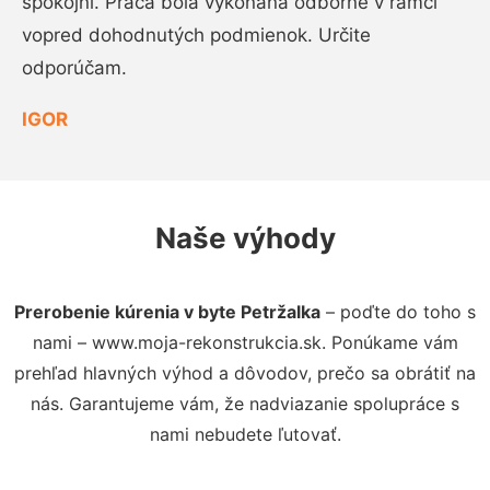
spokojní. Práca bola vykonaná odborne v rámci
vopred dohodnutých podmienok. Určite
odporúčam.
IGOR
Naše výhody
Prerobenie kúrenia v byte Petržalka
– poďte do toho s
nami – www.moja-rekonstrukcia.sk. Ponúkame vám
prehľad hlavných výhod a dôvodov, prečo sa obrátiť na
nás. Garantujeme vám, že nadviazanie spolupráce s
nami nebudete ľutovať.