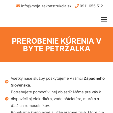
info@moja-rekonstrukcia.sk
0911 655 512
PREROBENIE KÚRENIA V
BYTE PETRŽALKA
Všetky naše služby poskytujeme v rámci
Západného
Slovenska
.
Potrebujete pomôcť v inej oblasti? Máme pre vás k
dispozícii aj elektrikára, vodoinštalatéra, murára a
ďalších remeselníkov.
Ponúkame komplexné služby vrátane tých, ktoré nie