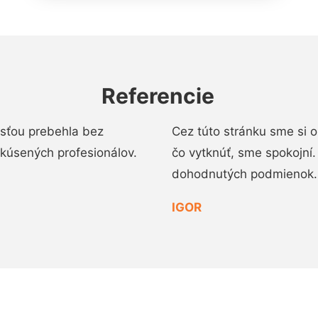
Referencie
osťou prebehla bez
Cez túto stránku sme si 
 skúsených profesionálov.
čo vytknúť, sme spokojní
dohodnutých podmienok.
IGOR