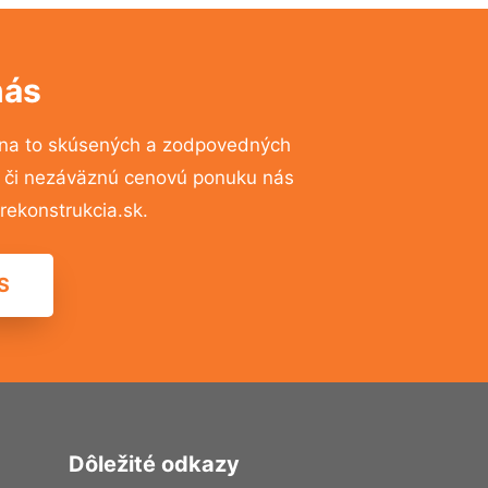
nás
na to skúsených a zodpovedných
ií či nezáväznú cenovú ponuku nás
ekonstrukcia.sk.
S
Dôležité odkazy