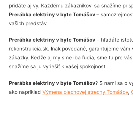
pridáte aj vy. Každému zákazníkovi sa snažíme pris
Prerábka elektriny v byte Tomášov
– samozrejmosť
vašich predstáv.
Prerábka elektriny v byte Tomášov
– hľadáte istot
rekonstrukcia.sk. Inak povedané, garantujeme vám 
zákazky. Keďže aj my sme iba ľudia, sme tu pre vás 
snažíme sa ju vyriešiť k vašej spokojnosti.
Prerábka elektriny v byte Tomášov
? S nami sa o v
ako napríklad
Výmena plechovej strechy Tomášov
,