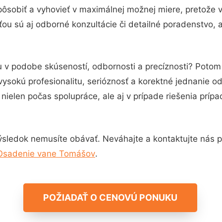
pôsobiť a vyhovieť v maximálnej možnej miere, pretože 
ou sú aj odborné konzultácie či detailné poradenstvo, a
u v podobe skúseností, odbornosti a precíznosti? Poto
vysokú profesionalitu, serióznosť a korektné jednanie 
nielen počas spolupráce, ale aj v prípade riešenia príp
ýsledok nemusíte obávať. Neváhajte a kontaktujte nás pre 
Osadenie vane Tomášov
.
POŽIADAŤ O CENOVÚ PONUKU