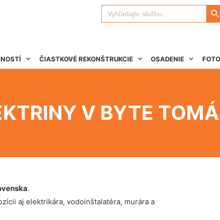
Search 
Search
for:
TNOSTÍ
ČIASTKOVÉ REKONŠTRUKCIE
OSADENIE
FOTO
EKTRINY V BYTE TOM
ovenska
.
ícii aj elektrikára, vodoinštalatéra, murára a