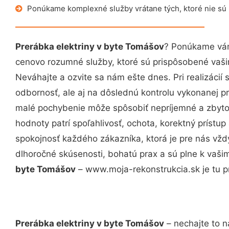
Ponúkame komplexné služby vrátane tých, ktoré nie sú
Prerábka elektriny v byte Tomášov
? Ponúkame vám
cenovo rozumné služby, ktoré sú prispôsobené vaš
Neváhajte a ozvite sa nám ešte dnes. Pri realizácií
odbornosť, ale aj na dôslednú kontrolu vykonanej p
malé pochybenie môže spôsobiť nepríjemné a zbyto
hodnoty patrí spoľahlivosť, ochota, korektný príst
spokojnosť každého zákazníka, ktorá je pre nás vžd
dlhoročné skúsenosti, bohatú prax a sú plne k vaš
byte Tomášov
– www.moja-rekonstrukcia.sk je tu p
Prerábka elektriny v byte Tomášov
– nechajte to n