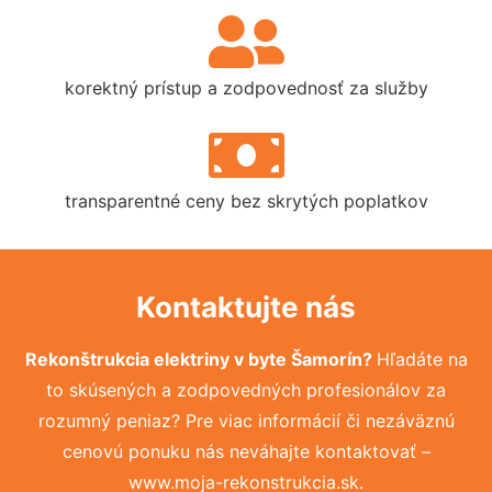
korektný prístup a zodpovednosť za služby
transparentné ceny bez skrytých poplatkov
Kontaktujte nás
Rekonštrukcia elektriny v byte Šamorín?
Hľadáte na
to skúsených a zodpovedných profesionálov za
rozumný peniaz? Pre viac informácií či nezáväznú
cenovú ponuku nás neváhajte kontaktovať –
www.moja-rekonstrukcia.sk.