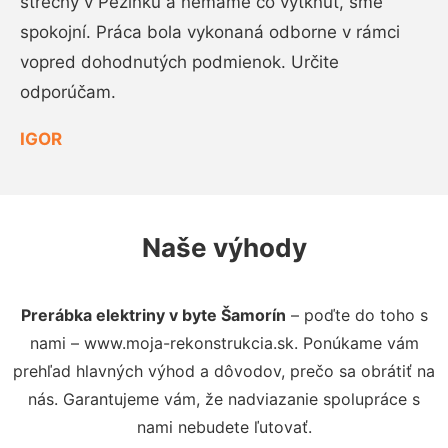
strechy v Pezinku a nemáme čo vytknúť, sme
spokojní. Práca bola vykonaná odborne v rámci
vopred dohodnutých podmienok. Určite
odporúčam.
IGOR
Naše výhody
Prerábka elektriny v byte Šamorín
– poďte do toho s
nami – www.moja-rekonstrukcia.sk. Ponúkame vám
prehľad hlavných výhod a dôvodov, prečo sa obrátiť na
nás. Garantujeme vám, že nadviazanie spolupráce s
nami nebudete ľutovať.