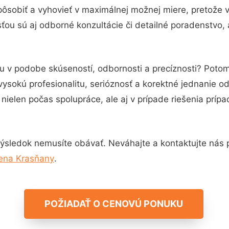
pôsobiť a vyhovieť v maximálnej možnej miere, pretože 
ou sú aj odborné konzultácie či detailné poradenstvo, 
tu v podobe skúseností, odbornosti a precíznosti? Pot
vysokú profesionalitu, serióznosť a korektné jednanie 
nielen počas spolupráce, ale aj v prípade riešenia príp
ýsledok nemusíte obávať. Neváhajte a kontaktujte nás pre
ena Krasňany
.
POŽIADAŤ O CENOVÚ PONUKU