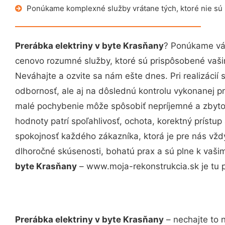
Ponúkame komplexné služby vrátane tých, ktoré nie sú
Prerábka elektriny v byte Krasňany
? Ponúkame vám
cenovo rozumné služby, ktoré sú prispôsobené vaš
Neváhajte a ozvite sa nám ešte dnes. Pri realizácií
odbornosť, ale aj na dôslednú kontrolu vykonanej p
malé pochybenie môže spôsobiť nepríjemné a zbyto
hodnoty patrí spoľahlivosť, ochota, korektný príst
spokojnosť každého zákazníka, ktorá je pre nás vžd
dlhoročné skúsenosti, bohatú prax a sú plne k vaš
byte Krasňany
– www.moja-rekonstrukcia.sk je tu p
Prerábka elektriny v byte Krasňany
– nechajte to 