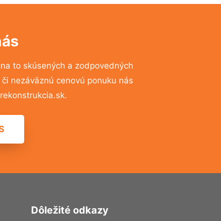
nás
 na to skúsených a zodpovedných
ií či nezáväznú cenovú ponuku nás
ekonstrukcia.sk.
S
Dôležité odkazy