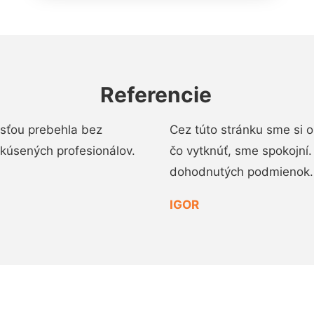
Referencie
osťou prebehla bez
Cez túto stránku sme si 
 skúsených profesionálov.
čo vytknúť, sme spokojní
dohodnutých podmienok.
IGOR