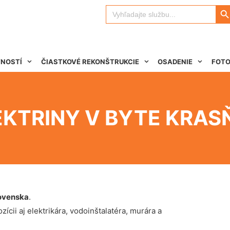
Search 
Search
for:
TNOSTÍ
ČIASTKOVÉ REKONŠTRUKCIE
OSADENIE
FOTO
EKTRINY V BYTE KRA
ovenska
.
ícii aj elektrikára, vodoinštalatéra, murára a