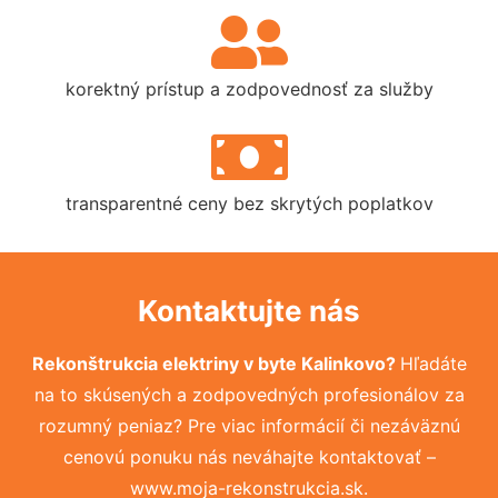
korektný prístup a zodpovednosť za služby
transparentné ceny bez skrytých poplatkov
Kontaktujte nás
Rekonštrukcia elektriny v byte Kalinkovo?
Hľadáte
na to skúsených a zodpovedných profesionálov za
rozumný peniaz? Pre viac informácií či nezáväznú
cenovú ponuku nás neváhajte kontaktovať –
www.moja-rekonstrukcia.sk.