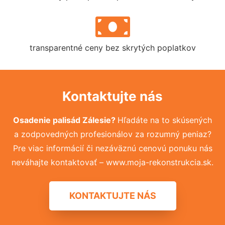
transparentné ceny bez skrytých poplatkov
Kontaktujte nás
Osadenie palisád Zálesie?
Hľadáte na to skúsených
a zodpovedných profesionálov za rozumný peniaz?
Pre viac informácií či nezáväznú cenovú ponuku nás
neváhajte kontaktovať – www.moja-rekonstrukcia.sk.
KONTAKTUJTE NÁS