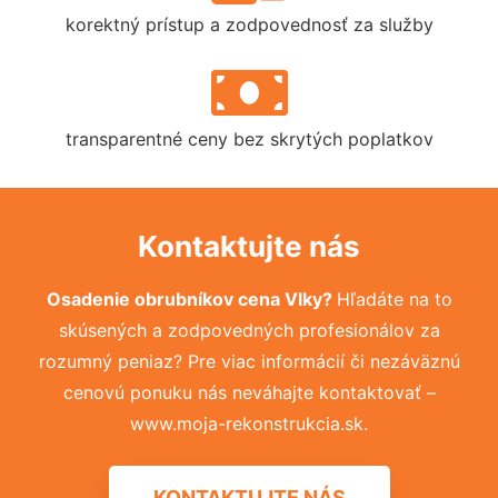
korektný prístup a zodpovednosť za služby
transparentné ceny bez skrytých poplatkov
Kontaktujte nás
Osadenie obrubníkov cena Vlky?
Hľadáte na to
skúsených a zodpovedných profesionálov za
rozumný peniaz? Pre viac informácií či nezáväznú
cenovú ponuku nás neváhajte kontaktovať –
www.moja-rekonstrukcia.sk.
KONTAKTUJTE NÁS