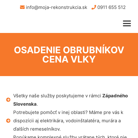
info@moja-rekonstrukcia.sk
0911 655 512
OSADENIE OBRUBNÍKOV
CENA VLKY
Všetky naše služby poskytujeme v rámci
Západného
Slovenska
.
Potrebujete pomôcť v inej oblasti? Máme pre vás k
dispozícii aj elektrikára, vodoinštalatéra, murára a
ďalších remeselníkov.
Ponúkame komplexné služby vrátane tých, ktoré nie