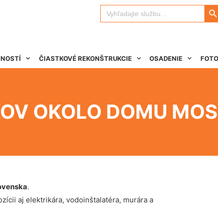
Search 
Search
for:
TNOSTÍ
ČIASTKOVÉ REKONŠTRUKCIE
OSADENIE
FOTO
OV OKOLO DOMU MOST
ovenska
.
ícii aj elektrikára, vodoinštalatéra, murára a