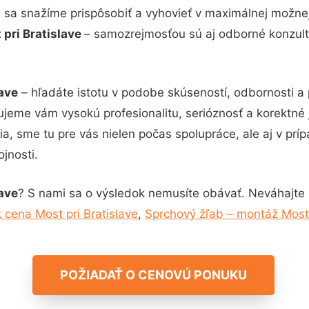
i sa snažíme prispôsobiť a vyhovieť v maximálnej možne
pri Bratislave
– samozrejmosťou sú aj odborné konzultác
ave
– hľadáte istotu v podobe skúseností, odbornosti a 
jeme vám vysokú profesionalitu, serióznosť a korektné
, sme tu pre vás nielen počas spolupráce, ale aj v príp
jnosti.
ave
? S nami sa o výsledok nemusíte obávať. Neváhajte a k
cena Most pri Bratislave
,
Sprchový žľab – montáž Most 
POŽIADAŤ O CENOVÚ PONUKU