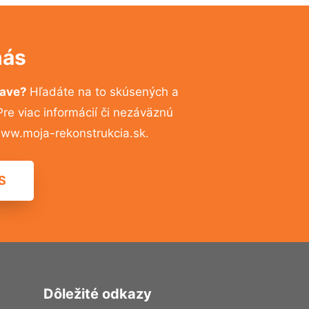
nás
lave?
Hľadáte na to skúsených a
e viac informácií či nezáväznú
ww.moja-rekonstrukcia.sk.
S
Dôležité odkazy