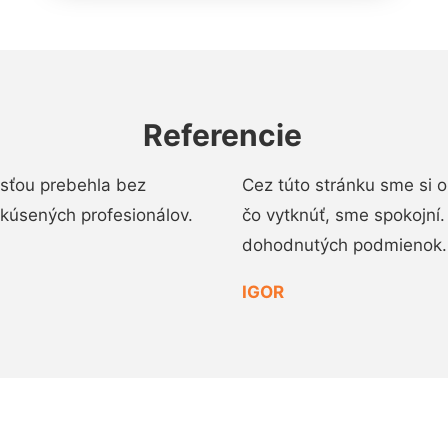
Referencie
osťou prebehla bez
Cez túto stránku sme si 
 skúsených profesionálov.
čo vytknúť, sme spokojní
dohodnutých podmienok.
IGOR