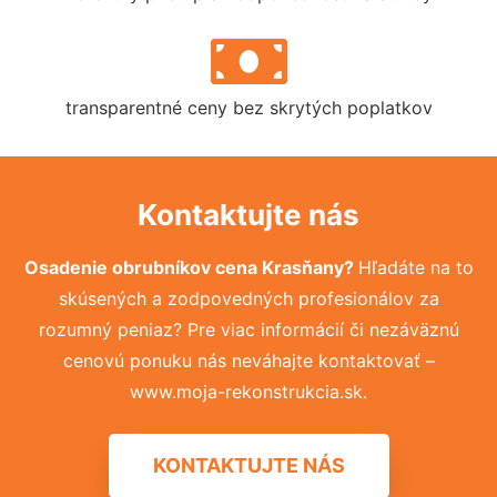
transparentné ceny bez skrytých poplatkov
Kontaktujte nás
Osadenie obrubníkov cena Krasňany?
Hľadáte na to
skúsených a zodpovedných profesionálov za
rozumný peniaz? Pre viac informácií či nezáväznú
cenovú ponuku nás neváhajte kontaktovať –
www.moja-rekonstrukcia.sk.
KONTAKTUJTE NÁS