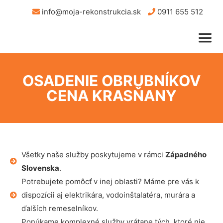
info@moja-rekonstrukcia.sk
0911 655 512
OSADENIE OBRUBNÍKOV
CENA KRASŇANY
Všetky naše služby poskytujeme v rámci
Západného
Slovenska
.
Potrebujete pomôcť v inej oblasti? Máme pre vás k
dispozícii aj elektrikára, vodoinštalatéra, murára a
ďalších remeselníkov.
Ponúkame komplexné služby vrátane tých, ktoré nie