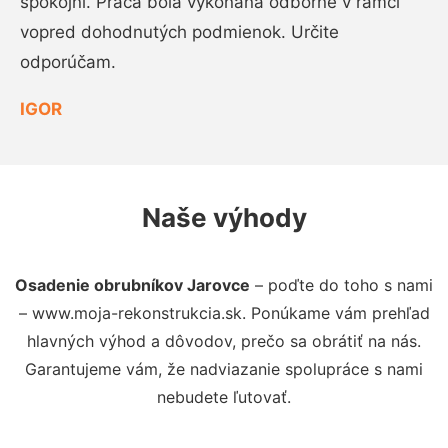
spokojní. Práca bola vykonaná odborne v rámci
vopred dohodnutých podmienok. Určite
odporúčam.
IGOR
Naše výhody
Osadenie obrubníkov Jarovce
– poďte do toho s nami
– www.moja-rekonstrukcia.sk. Ponúkame vám prehľad
hlavných výhod a dôvodov, prečo sa obrátiť na nás.
Garantujeme vám, že nadviazanie spolupráce s nami
nebudete ľutovať.