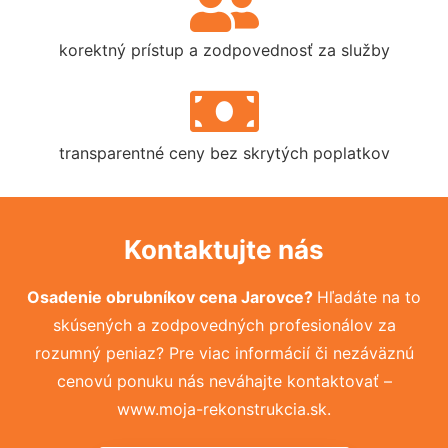
korektný prístup a zodpovednosť za služby
transparentné ceny bez skrytých poplatkov
Kontaktujte nás
Osadenie obrubníkov cena Jarovce?
Hľadáte na to
skúsených a zodpovedných profesionálov za
rozumný peniaz? Pre viac informácií či nezáväznú
cenovú ponuku nás neváhajte kontaktovať –
www.moja-rekonstrukcia.sk.