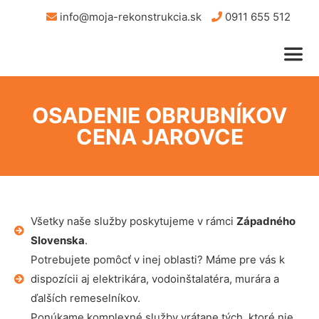
info@moja-rekonstrukcia.sk
0911 655 512
OSADENIE OBRUBNÍKOV
CENA JAROVCE
Všetky naše služby poskytujeme v rámci
Západného
Slovenska
.
Potrebujete pomôcť v inej oblasti? Máme pre vás k
dispozícii aj elektrikára, vodoinštalatéra, murára a
ďalších remeselníkov.
Ponúkame komplexné služby vrátane tých, ktoré nie