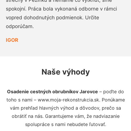
strechy v Pezinku a nemáme čo vytknúť, sme
spokojní. Práca bola vykonaná odborne v rámci
vopred dohodnutých podmienok. Určite
odporúčam.
IGOR
Naše výhody
Osadenie cestných obrubníkov Jarovce
– poďte do
toho s nami – www.moja-rekonstrukcia.sk. Ponúkame
vám prehľad hlavných výhod a dôvodov, prečo sa
obrátiť na nás. Garantujeme vám, že nadviazanie
spolupráce s nami nebudete ľutovať.