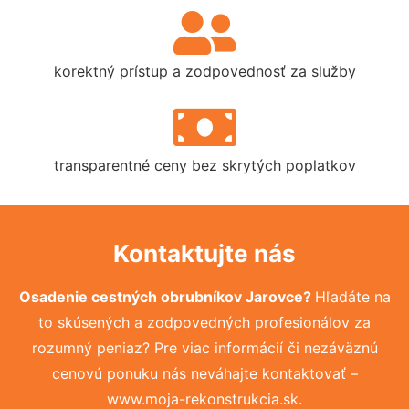
korektný prístup a zodpovednosť za služby
transparentné ceny bez skrytých poplatkov
Kontaktujte nás
Osadenie cestných obrubníkov Jarovce?
Hľadáte na
to skúsených a zodpovedných profesionálov za
rozumný peniaz? Pre viac informácií či nezáväznú
cenovú ponuku nás neváhajte kontaktovať –
www.moja-rekonstrukcia.sk.