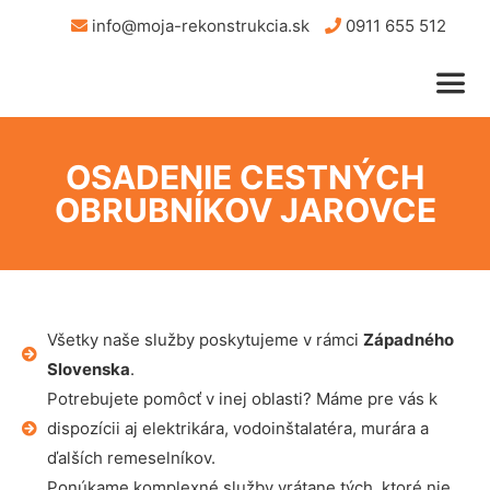
info@moja-rekonstrukcia.sk
0911 655 512
OSADENIE CESTNÝCH
OBRUBNÍKOV JAROVCE
Všetky naše služby poskytujeme v rámci
Západného
Slovenska
.
Potrebujete pomôcť v inej oblasti? Máme pre vás k
dispozícii aj elektrikára, vodoinštalatéra, murára a
ďalších remeselníkov.
Ponúkame komplexné služby vrátane tých, ktoré nie