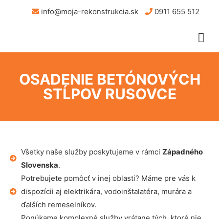
info@moja-rekonstrukcia.sk
0911 655 512
OSADENIE BETÓNOVÝCH
STĹPOV RUSOVCE
Všetky naše služby poskytujeme v rámci
Západného
Slovenska
.
Potrebujete pomôcť v inej oblasti? Máme pre vás k
dispozícii aj elektrikára, vodoinštalatéra, murára a
ďalších remeselníkov.
Ponúkame komplexné služby vrátane tých, ktoré nie