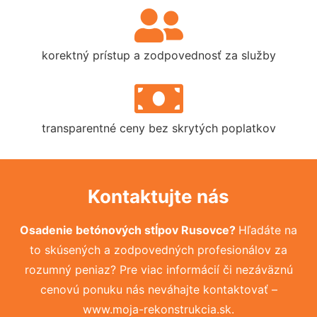
korektný prístup a zodpovednosť za služby
transparentné ceny bez skrytých poplatkov
Kontaktujte nás
Osadenie betónových stĺpov Rusovce?
Hľadáte na
to skúsených a zodpovedných profesionálov za
rozumný peniaz? Pre viac informácií či nezáväznú
cenovú ponuku nás neváhajte kontaktovať –
www.moja-rekonstrukcia.sk.