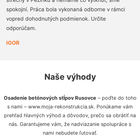
strechy v Pezinku a nemáme čo vytknúť, sme
spokojní. Práca bola vykonaná odborne v rámci
vopred dohodnutých podmienok. Určite
odporúčam.
IGOR
Naše výhody
Osadenie betónových stĺpov Rusovce
– poďte do toho
s nami – www.moja-rekonstrukcia.sk. Ponúkame vám
prehľad hlavných výhod a dôvodov, prečo sa obrátiť na
nás. Garantujeme vám, že nadviazanie spolupráce s
nami nebudete ľutovať.