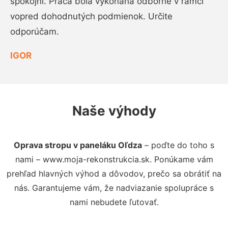
spokojní. Práca bola vykonaná odborne v rámci
vopred dohodnutých podmienok. Určite
odporúčam.
IGOR
Naše výhody
Oprava stropu v paneláku Oľdza
– poďte do toho s
nami – www.moja-rekonstrukcia.sk. Ponúkame vám
prehľad hlavných výhod a dôvodov, prečo sa obrátiť na
nás. Garantujeme vám, že nadviazanie spolupráce s
nami nebudete ľutovať.