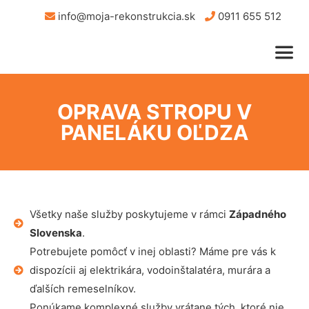
info@moja-rekonstrukcia.sk
0911 655 512
OPRAVA STROPU V
PANELÁKU OĽDZA
Všetky naše služby poskytujeme v rámci
Západného
Slovenska
.
Potrebujete pomôcť v inej oblasti? Máme pre vás k
dispozícii aj elektrikára, vodoinštalatéra, murára a
ďalších remeselníkov.
Ponúkame komplexné služby vrátane tých, ktoré nie