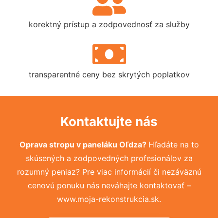
korektný prístup a zodpovednosť za služby
transparentné ceny bez skrytých poplatkov
Kontaktujte nás
Oprava stropu v paneláku Oľdza?
Hľadáte na to
skúsených a zodpovedných profesionálov za
rozumný peniaz? Pre viac informácií či nezáväznú
cenovú ponuku nás neváhajte kontaktovať –
www.moja-rekonstrukcia.sk.