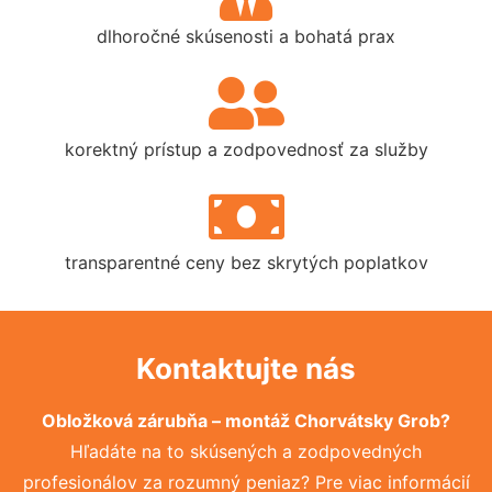
dlhoročné skúsenosti a bohatá prax
korektný prístup a zodpovednosť za služby
transparentné ceny bez skrytých poplatkov
Kontaktujte nás
Obložková zárubňa – montáž Chorvátsky Grob?
Hľadáte na to skúsených a zodpovedných
profesionálov za rozumný peniaz? Pre viac informácií