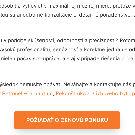
pôsobiť a vyhovieť v maximálnej možnej miere, pretože 
ou sú aj odborné konzultácie či detailné poradenstvo, 
tu v podobe skúseností, odbornosti a precíznosti? Poto
vysokú profesionalitu, serióznosť a korektné jednanie 
nielen počas spolupráce, ale aj v prípade riešenia príp
ýsledok nemusíte obávať. Neváhajte a kontaktujte nás pre
v Petronell-Carnuntum
,
Rekonštrukcia 3 izbového bytu 
POŽIADAŤ O CENOVÚ PONUKU