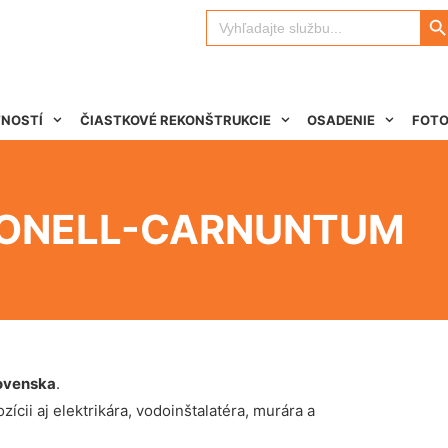
Search 
Search
for:
TNOSTÍ
ČIASTKOVÉ REKONŠTRUKCIE
OSADENIE
FOTO
RONELL-CARNUNTUM
ovenska
.
ícii aj elektrikára, vodoinštalatéra, murára a