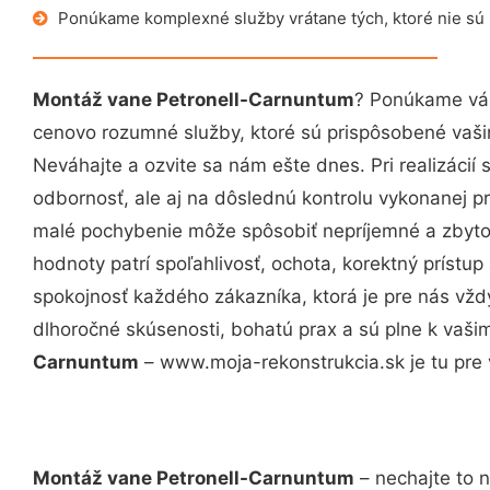
Ponúkame komplexné služby vrátane tých, ktoré nie sú
Montáž vane Petronell-Carnuntum
? Ponúkame vám
cenovo rozumné služby, ktoré sú prispôsobené vaš
Neváhajte a ozvite sa nám ešte dnes. Pri realizácií
odbornosť, ale aj na dôslednú kontrolu vykonanej p
malé pochybenie môže spôsobiť nepríjemné a zbyto
hodnoty patrí spoľahlivosť, ochota, korektný príst
spokojnosť každého zákazníka, ktorá je pre nás vžd
dlhoročné skúsenosti, bohatú prax a sú plne k vaš
Carnuntum
– www.moja-rekonstrukcia.sk je tu pre 
Montáž vane Petronell-Carnuntum
– nechajte to 