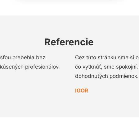
Referencie
osťou prebehla bez
Cez túto stránku sme si 
 skúsených profesionálov.
čo vytknúť, sme spokojní
dohodnutých podmienok.
IGOR