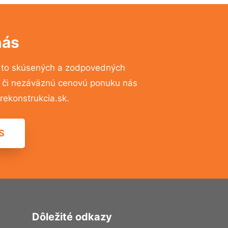
nás
 to skúsených a zodpovedných
ií či nezáväznú cenovú ponuku nás
ekonstrukcia.sk.
S
Dôležité odkazy