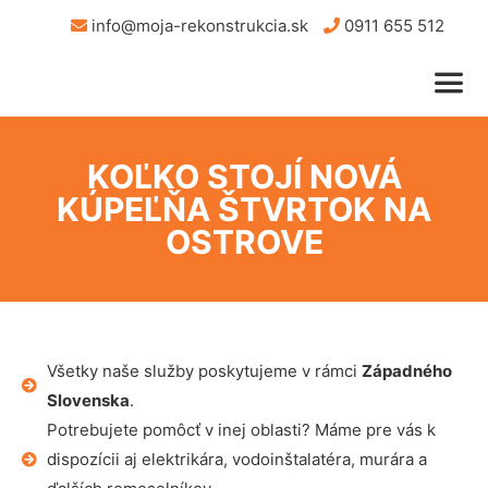
info@moja-rekonstrukcia.sk
0911 655 512
KOĽKO STOJÍ NOVÁ
KÚPEĽŇA ŠTVRTOK NA
OSTROVE
Všetky naše služby poskytujeme v rámci
Západného
Slovenska
.
Potrebujete pomôcť v inej oblasti? Máme pre vás k
dispozícii aj elektrikára, vodoinštalatéra, murára a