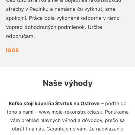
Cez túto stránku sme si objednali rekonštrukciu
strechy v Pezinku a nemáme čo vytknúť, sme
spokojní. Práca bola vykonaná odborne v rámci
vopred dohodnutých podmienok. Určite
odporúčam.
IGOR
Naše výhody
Koľko stojí kúpeľňa Štvrtok na Ostrove
– poďte do
toho s nami – www.moja-rekonstrukcia.sk. Ponúkame
vám prehľad hlavných výhod a dôvodov, prečo sa
obrátiť na nás. Garantujeme vám, že nadviazanie