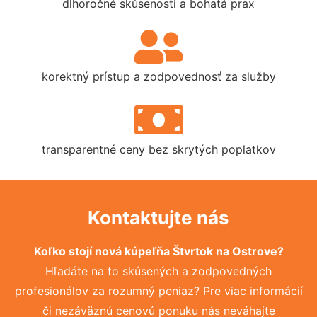
dlhoročné skúsenosti a bohatá prax
korektný prístup a zodpovednosť za služby
transparentné ceny bez skrytých poplatkov
Kontaktujte nás
Koľko stojí nová kúpeľňa Štvrtok na Ostrove?
Hľadáte na to skúsených a zodpovedných
profesionálov za rozumný peniaz? Pre viac informácií
či nezáväznú cenovú ponuku nás neváhajte