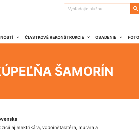
Search 
Search
for:
TNOSTÍ
ČIASTKOVÉ REKONŠTRUKCIE
OSADENIE
FOTO
KÚPEĽŇA ŠAMORÍN
ovenska
.
ícii aj elektrikára, vodoinštalatéra, murára a