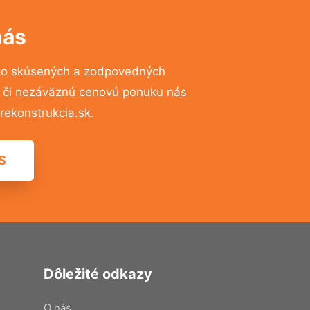
nás
to skúsených a zodpovedných
ií či nezáväznú cenovú ponuku nás
ekonstrukcia.sk.
S
Dôležité odkazy
O nás