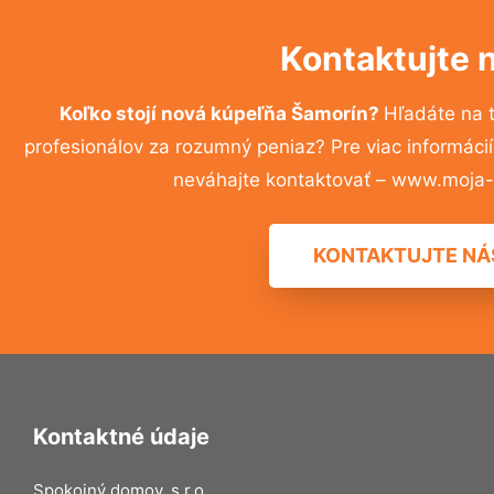
Kontaktujte 
Koľko stojí nová kúpeľňa Šamorín?
Hľadáte na 
profesionálov za rozumný peniaz? Pre viac informác
neváhajte kontaktovať – www.moja-r
KONTAKTUJTE NÁ
Kontaktné údaje
Spokojný domov, s.r.o.