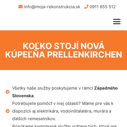
info@moja-rekonstrukcia.sk
0911 655 512
KOĽKO STOJÍ NOVÁ
KÚPEĽŇA PRELLENKIRCHEN
Všetky naše služby poskytujeme v rámci
Západného
Slovenska
.
Potrebujete pomôcť v inej oblasti? Máme pre vás k
dispozícii aj elektrikára, vodoinštalatéra, murára a
ďalších remeselníkov.
Ponúkame komplexné služby vrátane tých, ktoré nie