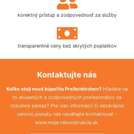
korektný prístup a zodpovednosť za služby
transparentné ceny bez skrytých poplatkov
Kontaktujte nás
Koľko stojí nová kúpeľňa Prellenkirchen?
Hľadáte na
to skúsených a zodpovedných profesionálov za
rozumný peniaz? Pre viac informácií či nezáväznú
cenovú ponuku nás neváhajte kontaktovať –
www.moja-rekonstrukcia.sk.