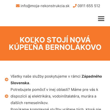
info@moja-rekonstrukcia.sk
0911 655 512
KOĽKO STOJÍ NOVÁ
KÚPEĽŇA BERNOLÁKOVO
Všetky naše služby poskytujeme v rámci
Západného
Slovenska
.
Potrebujete pomôcť v inej oblasti? Máme pre vás k
dispozícii aj elektrikára, vodoinštalatéra, murára a
ďalších remeselníkov.
Ponúkame komplexné služby vrátane tých, ktoré nie