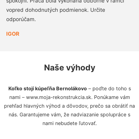
spokojní. Práca bola vykonaná odborne v rámci
vopred dohodnutých podmienok. Určite
odporúčam.
IGOR
Naše výhody
Koľko stojí kúpeľňa Bernolákovo
– poďte do toho s
nami – www.moja-rekonstrukcia.sk. Ponúkame vám
prehľad hlavných výhod a dôvodov, prečo sa obrátiť na
nás. Garantujeme vám, že nadviazanie spolupráce s
nami nebudete ľutovať.