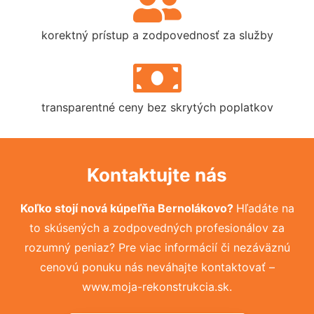
korektný prístup a zodpovednosť za služby
transparentné ceny bez skrytých poplatkov
Kontaktujte nás
Koľko stojí nová kúpeľňa Bernolákovo?
Hľadáte na
to skúsených a zodpovedných profesionálov za
rozumný peniaz? Pre viac informácií či nezáväznú
cenovú ponuku nás neváhajte kontaktovať –
www.moja-rekonstrukcia.sk.